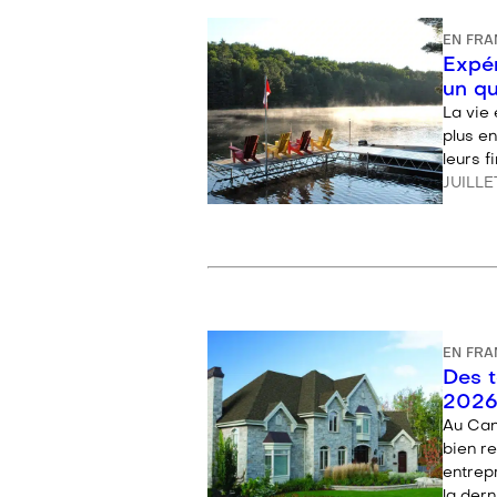
EN FRA
Expér
un qu
La vie 
plus en
leurs 
JUILLE
EN FRA
Des t
202
Au Cana
bien r
entrepr
la der