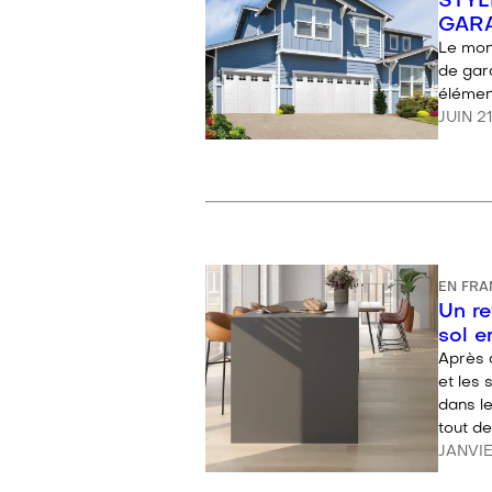
STYL
GARA
Le mon
de gara
élémen
JUIN 2
EN FRA
Un re
sol 
Après 
et les 
dans le
tout d
JANVIE