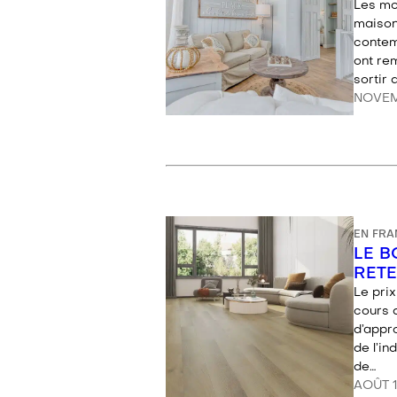
Les mo
maison
contem
ont re
sortir 
NOVEM
EN FRA
LE B
RETE
Le pri
cours 
d’appr
de l’i
de…
AOÛT 1