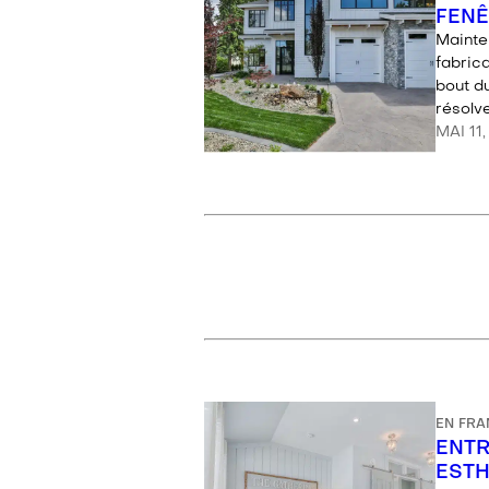
FENÊ
Mainte
fabrica
bout du
résolve
MAI 11
EN FRA
ENTR
ESTH