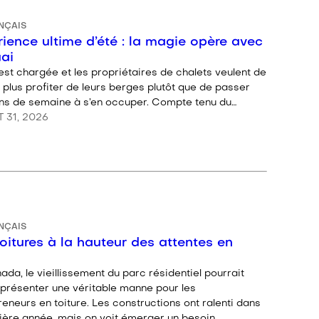
NÇAIS
ience ultime d’été : la magie opère avec
ai
est chargée et les propriétaires de chalets veulent de
 plus profiter de leurs berges plutôt que de passer
fins de semaine à s’en occuper. Compte tenu du…
T 31, 2026
NÇAIS
oitures à la hauteur des attentes en
6
da, le vieillissement du parc résidentiel pourrait
eprésenter une véritable manne pour les
eneurs en toiture. Les constructions ont ralenti dans
nière année, mais on voit émerger un besoin…