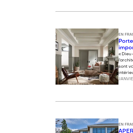
EN FRA
Porte
impo
« Dieu 
l’arch
sont va
intérie
JANVIE
EN FRA
APER