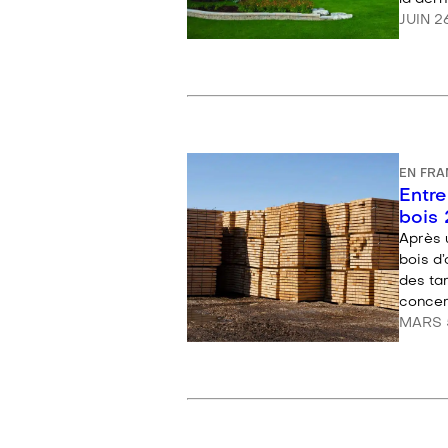
JUIN 2
EN FRA
Entre
bois
Après u
bois d
des ta
concer
MARS 