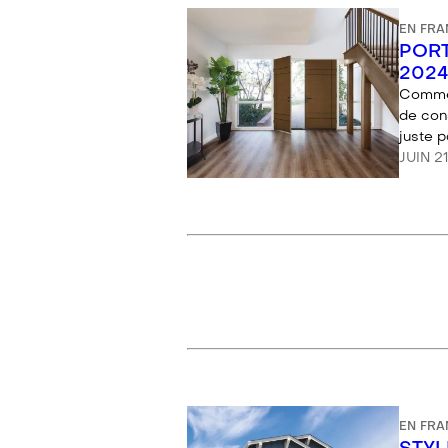
EN FRA
PORT
2024
Comme 
de con
juste 
JUIN 2
EN FRA